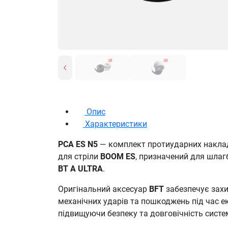
Опис
Характеристики
PCA ES N5
— комплект протиударних накл
для стріли
BOOM ES
, призначений для шлаг
BT A ULTRA
.
Оригінальний аксесуар
BFT
забезпечує захи
механічних ударів та пошкоджень під час ек
підвищуючи безпеку та довговічність систе