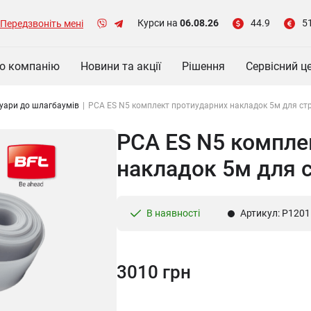
Курси на
06.08.26
44.9
5
Передзвоніть мені
о компанію
Новини та акції
Рішення
Сервісний ц
уари до шлагбаумів
|
PCA ES N5 комплект протиударних накладок 5м для ст
PCA ES N5 компле
накладок 5м для 
В наявності
Артикул: P120
3010 грн