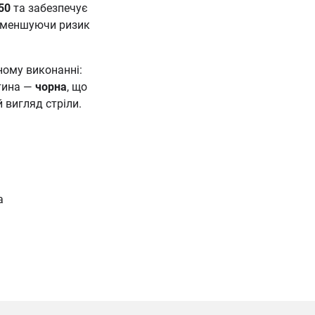
50
та забезпечує
 зменшуючи ризик
ному виконанні:
стина —
чорна
, що
 вигляд стріли.
а