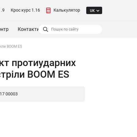
1.9
Крос курс 1.16
Калькулятор
ентр
Контакти
ріли BOOM ES
кт протиударних
стріли BOOM ES
117 00003