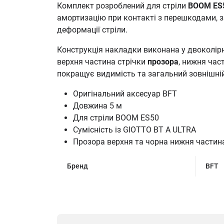
Комплект розроблений для стріли
BOOM ES
амортизацію при контакті з перешкодами,
деформації стріли.
Конструкція накладки виконана у двоколір
верхня частина стрічки
прозора
, нижня ча
покращує видимість та загальний зовнішній
Оригінальний аксесуар BFT
Довжина 5 м
Для стріли BOOM ES50
Сумісність із GIOTTO BT A ULTRA
Прозора верхня та чорна нижня частин
Бренд
BFT