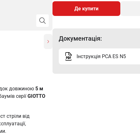
Де купити
Документація:
Інструкція PCA ES N5
адок довжиною
5 м
баумів серії
GIOTTO
ст стріли від
сплуатації,
ми.