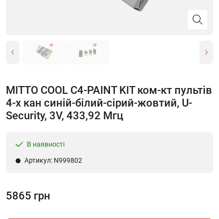
MITTO COOL C4-PAINT KIT ком-кт пультів
4-х кан синій-білий-сірий-жовтий, U-
Security, 3V, 433,92 Мгц
В наявності
Артикул: N999802
5865 грн