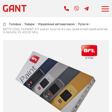
Головна
|
Товари
|
Управління автоматикою
|
Пульти
|
MITTO COOL C4-PAINT KIT ком-кт пультів 4-х кан синій-білий-сірий-жовтий,
U-Security, 3V, 433,92 Мгц