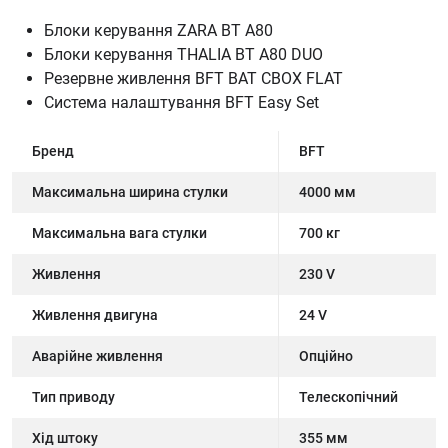
Блоки керування ZARA BT A80
Блоки керування THALIA BT A80 DUO
Резервне живлення BFT BAT CBOX FLAT
Система налаштування BFT Easy Set
Бренд
BFT
Максимальна ширина стулки
4000 мм
Максимальна вага стулки
700 кг
Живлення
230 V
Живлення двигуна
24 V
Аварійне живлення
Опційно
Тип приводу
Телескопічний
Хід штоку
355 мм