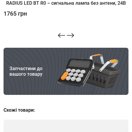
RADIUS LED BT R0 – сигнальна лампа без антени, 24В
R
к
1765 грн
1
Запчастини до
вашого товару
Схожі товари: