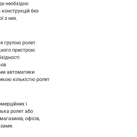
де необхідно
 конструкцій без
 з них.
я групою ролет
дного пристрою
хідності
чів
теми автоматики
ликою кількістю ролет
мерційних і
лька ролет або
агазинів, офісів,
ізами.