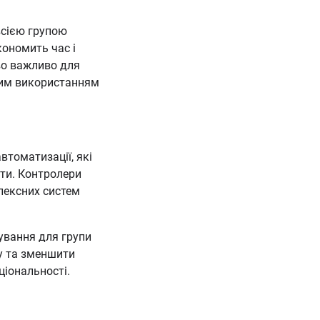
всією групою
кономить час і
во важливо для
рним використанням
втоматизації, які
оти. Контролери
лексних систем
ування для групи
у та зменшити
ціональності.