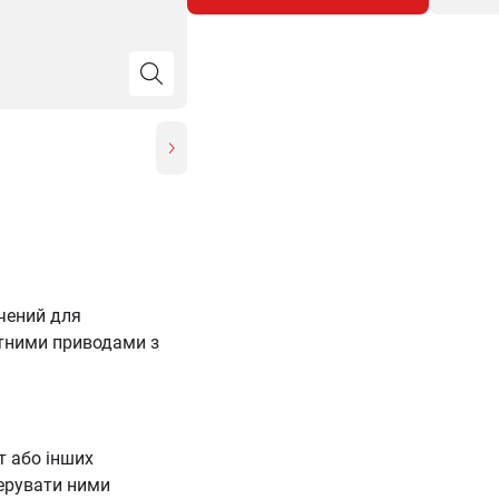
чений для
етними приводами з
т або інших
керувати ними