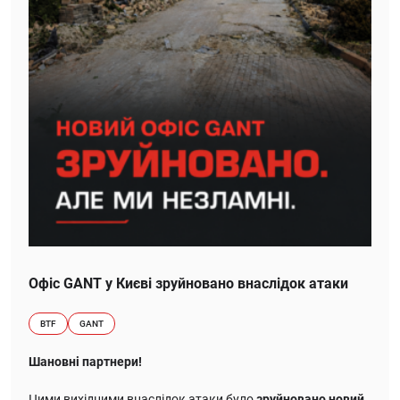
Офіс GANT у Києві зруйновано внаслідок атаки
BTF
GANT
Шановні партнери!
Цими вихідними внаслідок атаки було
зруйновано новий