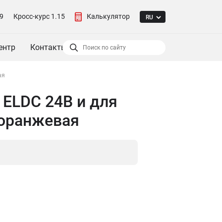
9
Кросс-курс 1.15
Калькулятор
ентр
Контакты
ая
 ELDC 24B и для
 оранжевая