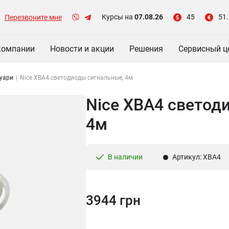
Курсы на
07.08.26
45
51.
Перезвоните мне
компании
Новости и акции
Решения
Сервисный ц
уари
|
Nice XBA4 cветодиоды сигнальные, 4м
Nice XBA4 cветод
4м
В наличии
Артикул: XBA4
3944 грн