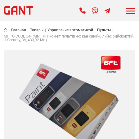
Главная
|
Товары
|
Управление автоматикой
|
Пульты
|
MITTO COOL C4-PAINT KIT ком-кт пультів 4-х кан синій-білий-сірий-жовтий,
U-Security, 3V, 433,92 Мгц